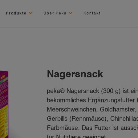
Produkte
Uber Peka
Kontakt
Nagersnack
peka® Nagersnack (300 g) ist ei
bekömmliches Ergänzungsfutter 
Meerschweinchen, Goldhamster, 
Gerbills (Rennmäuse), Chinchilla
Farbmäuse. Das Futter ist ausschl
für Nutztiere geeignet.